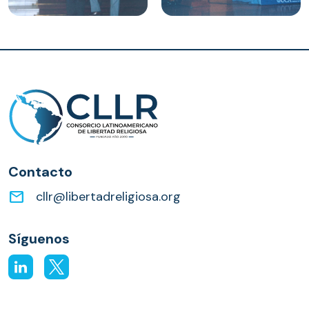
Contacto
email
cllr@libertadreligiosa.org
Síguenos