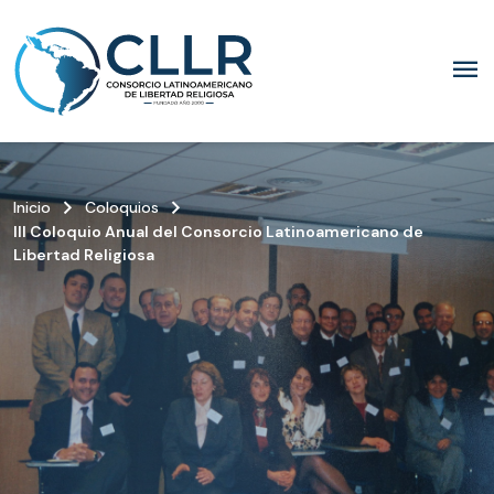
menu
keyboard_arrow_right
keyboard_arrow_right
Inicio
Coloquios
III Coloquio Anual del Consorcio Latinoamericano de
Libertad Religiosa