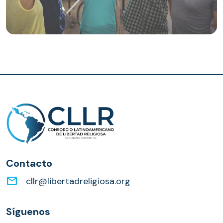
Contacto
email
cllr@libertadreligiosa.org
Síguenos