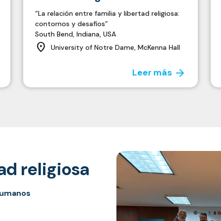
“La relación entre familia y libertad religiosa:
contornos y desafíos”
South Bend, Indiana, USA
location_on
University of Notre Dame, McKenna Hall
arrow_forward
Leer más
ad religiosa
Humanos