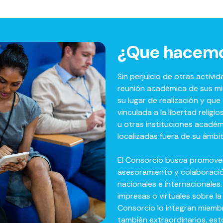
¿Que hacem
Sin perjuicio de otras activ
reunión académica de sus mi
su lugar de realización y qu
vinculada a la libertad relig
u otras instituciones acadé
localizadas fuera de su ámbi
El Consorcio busca promover 
asesoramiento y colaboració
nacionales e internacionales
impresas o virtuales sobre la
Consorcio lo integran miembr
también extraordinarios, est