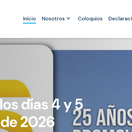
keyboard_arrow_down
Inicio
Nosotros
Coloquios
Declarac
inoamericano
igiosa