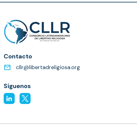
Contacto
email
cllr@libertadreligiosa.org
Síguenos