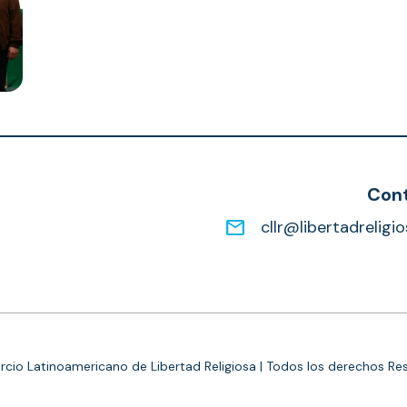
Con
email
cllr@libertadreligi
cio Latinoamericano de Libertad Religiosa | Todos los derechos Re