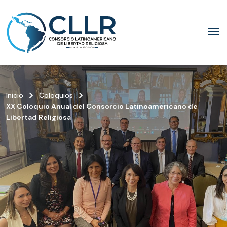
menu
keyboard_arrow_right
keyboard_arrow_right
Inicio
Coloquios
XX Coloquio Anual del Consorcio Latinoamericano de
Libertad Religiosa