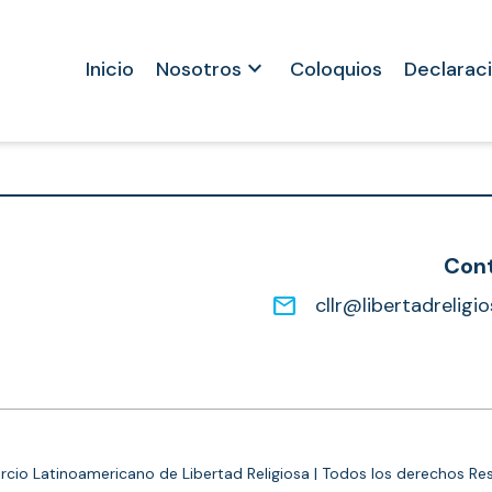
keyboard_arrow_down
Inicio
Nosotros
Coloquios
Declarac
Con
email
cllr@libertadreligi
cio Latinoamericano de Libertad Religiosa | Todos los derechos Re